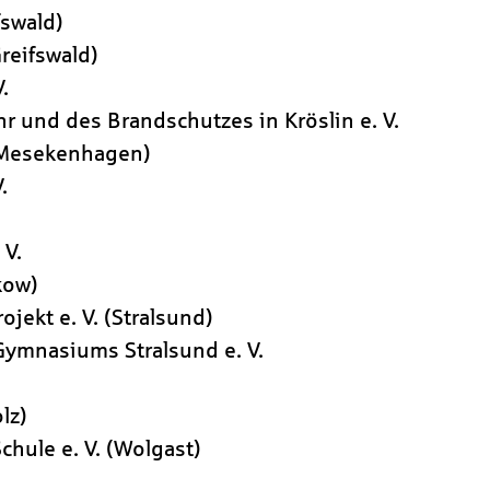
fswald)
reifswald)
.
r und des Brandschutzes in Kröslin e. V.
(Mesekenhagen)
.
 V.
kow)
ekt e. V. (Stralsund)
ymnasiums Stralsund e. V.
lz)
chule e. V. (Wolgast)