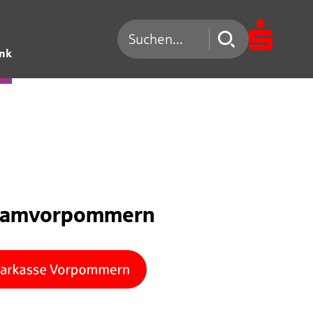
Suchen nach
ank
eamvorpommern