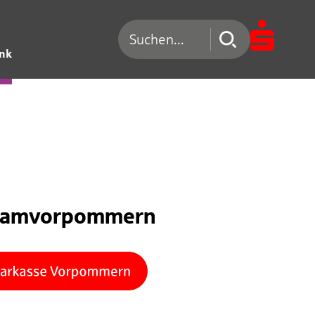
Suchen nach
ank
eamvorpommern