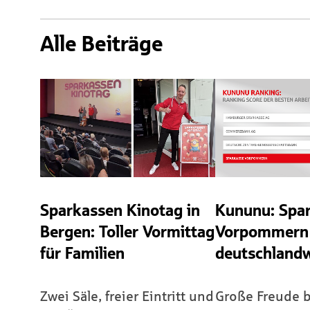
Alle Beiträge
Sparkassen Kinotag in
Kununu: Spa
Bergen: Toller Vormittag
Vorpommern
für Familien
deutschlandw
Zwei Säle, freier Eintritt und
Große Freude b